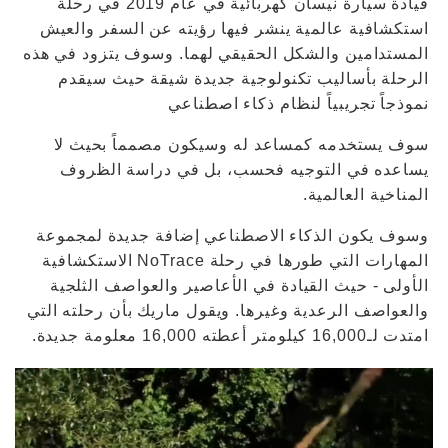
قيادة سيارة نيسان كهربائية في عام 2019 في رحلة
استكشافية عالمية ينشر فيها رؤيته عن السفر والعيش
المستدامين والشكل الحقيقي لهما. وسوف يتزود في هذه
الرحلة بأساليب تكنولوجية جديدة شيقة حيث سيقدم
نموذجاً تجريبياً لنظام ذكاء اصطناعي
سوف يستخدمه كمساعد له وسيكون مصمماً بحيث لا
يساعده في التوجيه فحسب، بل في دراسة الظروف
المناخية العالمية.
وسوف يكون الذكاء الاصطناعي إضافة جديدة لمجموعة
المهارات التي طورها في رحلة NoTrace الاستكشافية
الأولى - حيث القيادة في الأعاصير والعواصف الثلجية
والعواصف الرعدية وغيرها. ويقول ماريك بأن رحلته التي
امتدت لـ16,000 كيلومتر أعطته 16,000 معلومة جديدة.