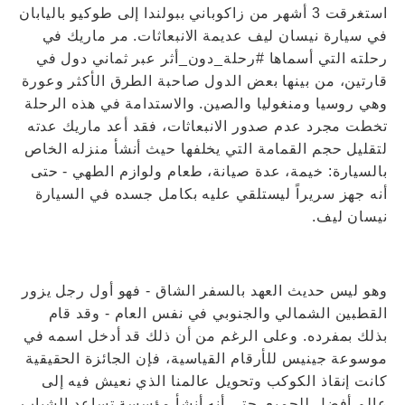
استغرقت 3 أشهر من زاكوباني ببولندا إلى طوكيو باليابان
في سيارة نيسان ليف عديمة الانبعاثات. مر ماريك في
رحلته التي أسماها #رحلة_دون_أثر عبر ثماني دول في
قارتين، من بينها بعض الدول صاحبة الطرق الأكثر وعورة
وهي روسيا ومنغوليا والصين. والاستدامة في هذه الرحلة
تخطت مجرد عدم صدور الانبعاثات، فقد أعد ماريك عدته
لتقليل حجم القمامة التي يخلفها حيث أنشأ منزله الخاص
بالسيارة: خيمة، عدة صيانة، طعام ولوازم الطهي - حتى
أنه جهز سريراً ليستلقي عليه بكامل جسده في السيارة
نيسان ليف.
وهو ليس حديث العهد بالسفر الشاق - فهو أول رجل يزور
القطبين الشمالي والجنوبي في نفس العام - وقد قام
بذلك بمفرده. وعلى الرغم من أن ذلك قد أدخل اسمه في
موسوعة جينيس للأرقام القياسية، فإن الجائزة الحقيقية
كانت إنقاذ الكوكب وتحويل عالمنا الذي نعيش فيه إلى
عالم أفضل للجميع. حتى أنه أنشأ مؤسسة تساعد الشباب