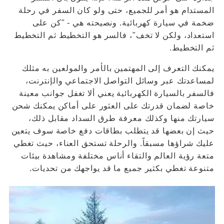
المستدام هو أمر للجميع، حتى ولو كان السفر في رحلة
ضخمة في سيارة كهربائية. ونصيحته هي - "كن على
استعداد، ولكن لا تخف"، فالسر هو التخطيط ثم التخطيط
ثم التخطيط.
يمكنك التعرف إلى المهتمين بالأمر والمولعين به مثلك
لمساعدتك عبر وسائل التواصل الاجتماعي والإنترنت،
فالسفر بالسيارة الكهربائية يعني ألا تغفل جوانب معينة
خاصة لضمان قدرتك على العثور على أماكن يمكنك شحن
سيارتك منها وكذلك معرفة طرق السداد مقابل ذلك،
حيث إن بعضها قد يتطلب بطاقات دفع خاصة سوف يتعين
عليك شراؤها مسبقاً. والرحلة تستحق العناء، حيث تغطي
متعة رؤية العالم والتقاء أناس مختلفة ومشاهدة بيئات
متنوعة تغطي بكثير جميع ما قد يواجهك من تحديات.